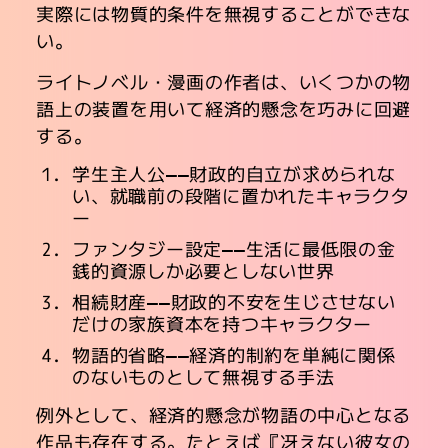
実際には物質的条件を無視することができな
い。
ライトノベル・漫画の作者は、いくつかの物
語上の装置を用いて経済的懸念を巧みに回避
する。
学生主人公――財政的自立が求められな
い、就職前の段階に置かれたキャラクタ
ー
ファンタジー設定――生活に最低限の金
銭的資源しか必要としない世界
相続財産――財政的不安を生じさせない
だけの家族資本を持つキャラクター
物語的省略――経済的制約を単純に関係
のないものとして無視する手法
例外として、経済的懸念が物語の中心となる
作品も存在する。たとえば『冴えない彼女の