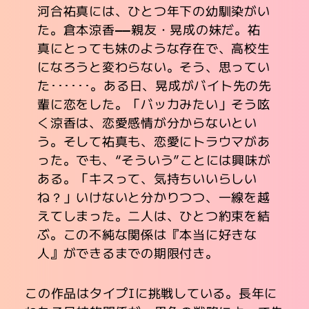
河合祐真には、ひとつ年下の幼馴染がい
た。倉本涼香――親友・晃成の妹だ。祐
真にとっても妹のような存在で、高校生
になろうと変わらない。そう、思ってい
た･･････。ある日、晃成がバイト先の先
輩に恋をした。「バッカみたい」そう呟
く涼香は、恋愛感情が分からないとい
う。そして祐真も、恋愛にトラウマがあ
った。でも、“そういう”ことには興味が
ある。「キスって、気持ちいいらしい
ね？」いけないと分かりつつ、一線を越
えてしまった。二人は、ひとつ約束を結
ぶ。この不純な関係は『本当に好きな
人』ができるまでの期限付き。
この作品はタイプIに挑戦している。長年に