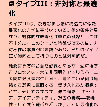
タイプIII：非対称と最適
化
タイプIIIは、焼きなまし法に構造的に似た
最適化の力学に基づいている。他の条件と異
なり、対称的な最適化は単独の触媒としては
不十分だ。このタイプを特徴づけるのは、非
対称性の本質的な要請であり、それはタイプ
IIが傾向として持つものとは対照的だ。
純愛は双方の合意を必要とするが、恋に落ち
るプロセスは非常に非同期的でありうる。二
者間に温度差が生じると、遅れている側は連
続する選択に直面する。受け入れるか拒絶す
るか、そしてますます、他の追求――キャリ
ア、アイデンティティ、過去の義務――を犠
牲にして愛を選ぶかどうか。ここに最適化が