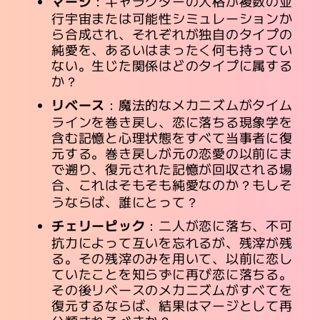
マージ
：キャラクターの人格が複数の並
行宇宙または可能性シミュレーションか
ら合成され、それぞれが独自のタイプの
純愛を、あるいはまったく何も持ってい
ない。生じた関係はどのタイプに属する
か？
リベース
：魔法的なメカニズムがタイム
ラインを巻き戻し、恋に落ちる現象学を
含む記憶と心理状態をすべて当事者に復
元する。巻き戻しが元の恋愛の以前にま
で遡り、復元された記憶が回収される場
合、これはそもそも純愛なのか？もしそ
うならば、誰にとって？
チェリーピック
：二人が恋に落ち、不可
抗力によって互いを忘れるが、残滓が残
る。その残滓のみを用いて、以前に恋し
ていたことを知らずに再び恋に落ちる。
その後リベースのメカニズムがすべてを
復元するならば、結果はマージとして再