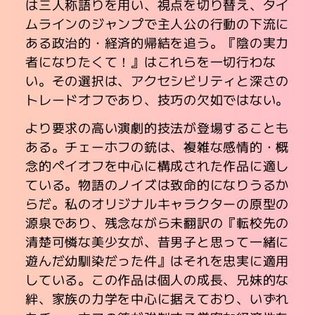
は三人称語りを用い、視点を切り替え、タイ
ムラインのジャンプで主人公の行動の下流に
ある政治的・経済的帰結を追う。『陰の実力
者になりたくて！』はこれらを一切行わな
い。その選択は、アクセシビリティと深さの
トレードオフであり、技巧の欠如ではない。
より要求の高い演劇的技法が登場することも
ある。チェーホフの銃は、複雑な感情的・概
念的ペイオフを中心に構成された作品に適し
ている。物語のノイズは致命的になりうるか
らだ。私のオリジナルキャラクターの原型の
源泉であり、残念ながら未翻訳の『転校先の
清楚可憐な美少女が、昔男子と思って一緒に
遊んだ幼馴染だった件』はそれを忠実に適用
している。この作品は個人の成長、兄妹的な
絆、家族の力学を中心に据えており、いずれ