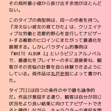
その局所最小値から抜け出す余地がほとんど
ない。
このタイプの典型例は、同一の作者を持つ。
『冴えない彼女の育てかた』は、クリエイテ
ィブな労働と恋愛的野心を並行してナビゲー
トする複数のヒロインにまたがって最適化を
展開する。しかしパラダイム的事例は
『WHITE ALBUM 2』というビジュアルノベル
で、最適化をプレイヤーの手に直接委ね、観
客がその苦悩の計算を自ら体験できるように
している。両作品は
丸戸史明
によって書かれ
た。
タイプIIIは四つの条件の中で最も論争的
だ。作品が意図する通り、観客は自分が同じ
状況をより良い結果に向けてナビゲートでき
ると確信しながら、キャラクターの選択を問