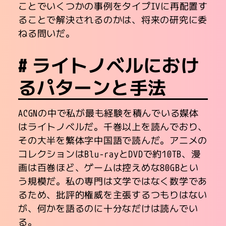
ことでいくつかの事例をタイプIVに再配置す
ることで解決されるのかは、将来の研究に委
ねる問いだ。
ライトノベルにおけ
るパターンと手法
ACGNの中で私が最も経験を積んでいる媒体
はライトノベルだ。千巻以上を読んでおり、
その大半を繁体字中国語で読んだ。アニメの
コレクションはBlu-rayとDVDで約10TB、漫
画は百巻ほど、ゲームは控えめな80GBとい
う規模だ。私の専門は文学ではなく数学であ
るため、批評的権威を主張するつもりはない
が、何かを語るのに十分なだけは読んでい
る。