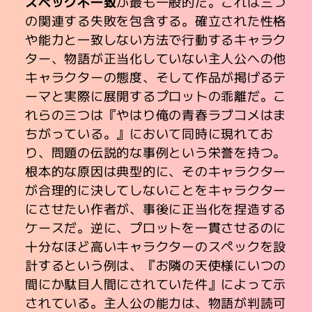
スペック不一致
が最も一般的だ。これは三つ
の関連する失敗を包含する。確立された性格
や能力と一致しない方法で行動するキャラク
ター、物語が正当化していない主人公への他
キャラクターの態度、そして作品が掲げるテ
ーマと実際に展開するプロットの乖離だ。こ
れらの三つは『やはり俺の青春ラブコメはま
ちがっている。』において同時に現れてお
り、問題の伝説的な事例という栄誉を持つ。
根本的な原因は典型的に、そのキャラクター
が合理的に決してしないことをキャラクター
にさせたい作者が、事後に正当化を捏造する
ケースだ。逆に、プロットを一貫させるのに
十分なほど高いキャラクターのスペックを設
計するという例は、『お隣の天使様にいつの
間にか駄目人間にされていた件』によって示
されている。主人公の能力は、物語が判読可