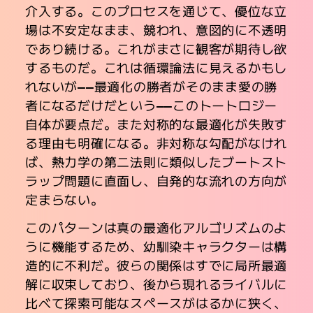
介入する。このプロセスを通じて、優位な立
場は不安定なまま、競われ、意図的に不透明
であり続ける。これがまさに観客が期待し欲
するものだ。これは循環論法に見えるかもし
れないが――最適化の勝者がそのまま愛の勝
者になるだけだという――このトートロジー
自体が要点だ。また対称的な最適化が失敗す
る理由も明確になる。非対称な勾配がなけれ
ば、熱力学の第二法則に類似したブートスト
ラップ問題に直面し、自発的な流れの方向が
定まらない。
このパターンは真の最適化アルゴリズムのよ
うに機能するため、幼馴染キャラクターは構
造的に不利だ。彼らの関係はすでに局所最適
解に収束しており、後から現れるライバルに
比べて探索可能なスペースがはるかに狭く、