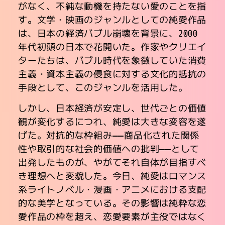
がなく、不純な動機を持たない愛のことを指
す。文学・映画のジャンルとしての純愛作品
は、日本の経済バブル崩壊を背景に、2000
年代初頭の日本で花開いた。作家やクリエイ
ターたちは、バブル時代を象徴していた消費
主義・資本主義の侵食に対する文化的抵抗の
手段として、このジャンルを活用した。
しかし、日本経済が安定し、世代ごとの価値
観が変化するにつれ、純愛は大きな変容を遂
げた。対抗的な枠組み――商品化された関係
性や取引的な社会的価値への批判――として
出発したものが、やがてそれ自体が目指すべ
き理想へと変貌した。今日、純愛はロマンス
系ライトノベル・漫画・アニメにおける支配
的な美学となっている。その影響は純粋な恋
愛作品の枠を超え、恋愛要素が主役ではなく