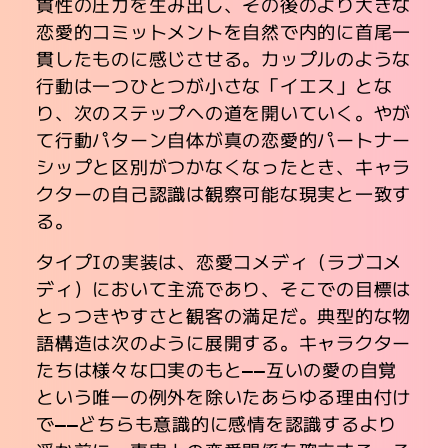
貫性の圧力を生み出し、その後のより大きな
恋愛的コミットメントを自然で内的に首尾一
貫したものに感じさせる。カップルのような
行動は一つひとつが小さな「イエス」とな
り、次のステップへの道を開いていく。やが
て行動パターン自体が真の恋愛的パートナー
シップと区別がつかなくなったとき、キャラ
クターの自己認識は観察可能な現実と一致す
る。
タイプIの実装は、恋愛コメディ（ラブコメ
ディ）において主流であり、そこでの目標は
とっつきやすさと観客の満足だ。典型的な物
語構造は次のように展開する。キャラクター
たちは様々な口実のもと――互いの愛の自覚
という唯一の例外を除いたあらゆる理由付け
で――どちらも意識的に感情を認識するより