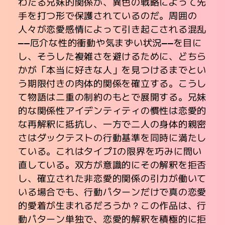
わたる兄妹的関係が、異色の戦略によって先
手を打つ形で保護されているのだ。周囲の
人々が恋愛感情によって引き起こされる混乱
――厄介な性的衝動や気まずい状況――を目に
し、そうした複雑さを避けるために、どちら
かが「本当に好きな人」を見つけるまでとい
う期限付きの肉体的関係を確立する。こうし
て物語は二重の制約のもとで展開する。兄妹
的な関係性アイデンティティの慣性は恋愛的
な再解釈に抵抗し、一方で二人の身体的親密
さはダックテストの行動基準を同時に満たし
ている。これはタイプIの限界を巧みに問い
直している。双方が意識的にその解釈を拒否
し、確立された非恋愛的関係の引力が働いて
いる場合でも、行動パターンだけで真の恋愛
的愛着が生まれるだろうか？この作品は、行
動パターン単独で、恋愛的解釈を積極的に拒