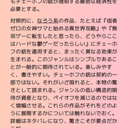
もチェーホフの銃が強制する厳密な経済性を
必要とする。
対照的に、
なろう系
の作品、たとえば『信者
ゼロの女神サマと始める異世界攻略』や『無
双ゲーに転生したと思ったら、どうやらここ
はハードな鬱ゲーだったらしい』にチェーホ
フの銃を適用すると、まったく異なる効果が
生まれる。このジャンルはシンプルであるこ
とが一般的に期待されている。楽しみやす
く、書きやすい。チェーホフの銃は契約の一
部ではない。それがいざ現れると、本物の驚
きとして読まれる。ジャンルの低い構造的期
待が資産となり、ペイオフを減じるのではな
く増幅させる。これらの作品がそれをどのよ
うに展開するかについては触れないでおく。
詳細はネタバレになり、驚きこそが要点だか